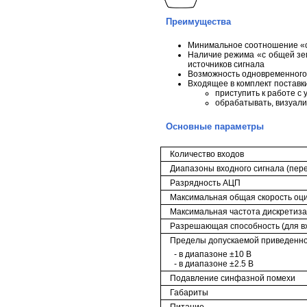
Преимущества
Минимальное соотношение «ст
Наличие режима «с общей зе
источников сигнала
Возможность одновременного 
Входящее в комплект поставк
приступить к работе с
обрабатывать, визуали
Основные параметры
Количество входов
Диапазоны входного сигнала (пер
Разрядность АЦП
Максимальная общая скорость оц
Максимальная частота дискретиза
Разрешающая способность (для вх
Пределы допускаемой приведенно
- в диапазоне ±10 В
- в диапазоне ±2.5 В
Подавление синфазной помехи
Габариты
Питание