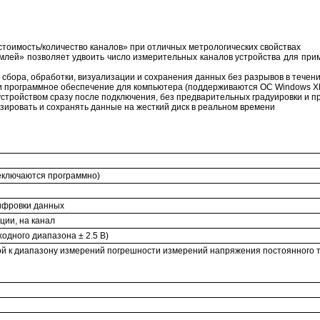
оимость/количество каналов» при отличных метрологических свойствах
млей» позволяет удвоить число измерительных каналов устройства для пр
сбора, обработки, визуализации и сохранения данных без разрывов в течен
и программное обеспечение для компьютера (поддерживаются ОС Windows XP
 устройством сразу после подключения, без предварительных градуировки и 
зировать и сохранять данные на жесткий диск в реальном времени
еключаются программно)
ифровки данных
ции, на канал
одного диапазона ± 2.5 В)
й к диапазону измерений погрешности измерений напряжения постоянного 