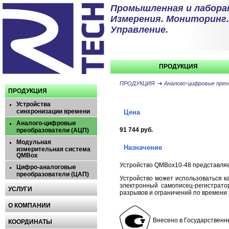
Промышленная и лабора
Измерения. Мониторинг.
Управление.
ПРОДУКЦИЯ
ПРОДУКЦИЯ
Аналого-цифровые прео
ПРОДУКЦИЯ
Устройства
синхронизации времени
Цена
Аналого-цифровые
91 744 руб.
преобразователи (АЦП)
Модульная
Назначение
измерительная система
QMBox
Устройство QMBox10-48 представляе
Цифро-аналоговые
преобразователи (ЦАП)
Устройство может использоваться к
электронный самописец-регистрат
УСЛУГИ
разрывов и ограничений по времени 
О КОМПАНИИ
Внесено в Государственн
КООРДИНАТЫ