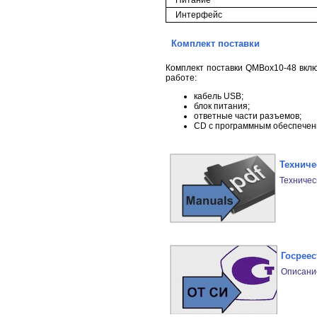
Интерфейс
Комплект поставки
Комплект поставки QMBox10-48 вклю
работе:
кабель USB;
блок питания;
ответные части разъемов;
CD с программным обеспечен
Техниче
Техничес
Госреес
Описани