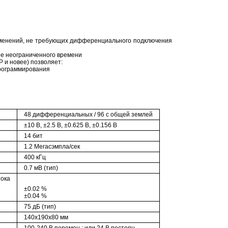
именений, не требующих дифференциального подключения
ие неограниченного времени
 и новее) позволяет:
программирования
48 дифференциальных / 96 с общей землей
±10 В, ±2.5 В, ±0.625 В, ±0.156 В
14 бит
1.2 Мегасэмпла/сек
400 кГц
0.7 мВ (тип)
тока
±0.02 %
±0.04 %
75 дБ (тип)
140x190x80 мм
100-240 В перемен.; или 24 В постоян.